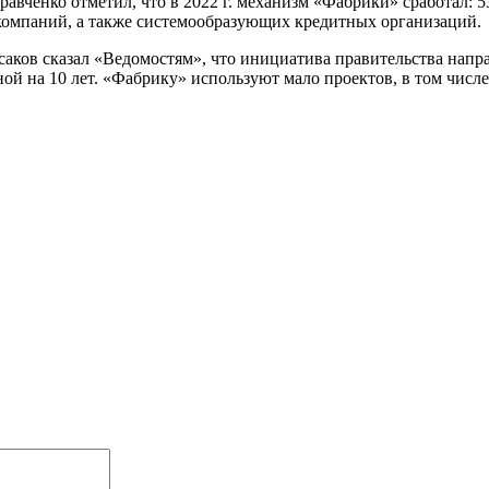
авченко отметил, что в 2022 г. механизм «Фабрики» сработал: 
 компаний, а также системообразующих кредитных организаций.
ков сказал «Ведомостям», что инициатива правительства напра
ой на 10 лет. «Фабрику» используют мало проектов, в том числе