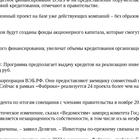
вий кредитования, отмечают в правительстве.
ионный проект на базе уже действующих компаний – без образо
ов будут созданы фонды акционерного капитала, которые смогу
ного финансирования, увеличат объемы кредитования организац
г. Программа предполагает выдачу кредитов на реализацию инв
 руб.
скорпорация
ВЭБ
.РФ. Они предоставляют заемщику совместный 
ейчас в рамках «Фабрики» реализуется 24 проекта более чем на 
нта по итогам совещания с членами правительства в ноябре 202
метическое изменение, сказал «Ведомостям» зампред комитета Г
является незащищенность собственности, в том числе из-за неэ
ичины, – заявил Делягин. – Инвесторы по-прежнему связаны по 