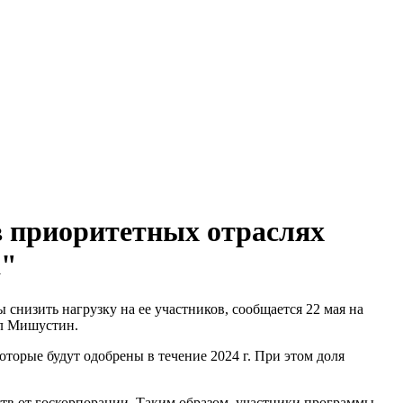
в приоритетных отраслях
а"
низить нагрузку на ее участников, сообщается 22 мая на
ил Мишустин.
торые будут одобрены в течение 2024 г. При этом доля
тв от госкорпорации. Таким образом, участники программы