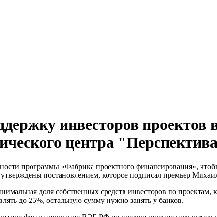
держку инвесторов проектов 
нического центра "Перспектив
ости программы «Фабрика проектного финансирования», чтобы с
ы утверждены постановлением, которое подписал премьер Миха
нимальная доля собственных средств инвесторов по проектам, ко
влять до 25%, остальную сумму нужно занять у банков.
едитное финансирование ВЭБ.РФ на предоставление поручительс